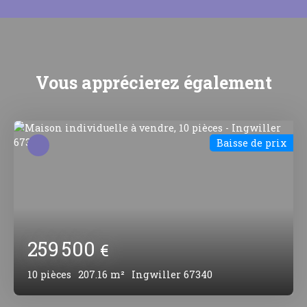
Vous apprécierez
également
Baisse de prix
259 500
€
10
pièces
207.16
m²
Ingwiller 67340