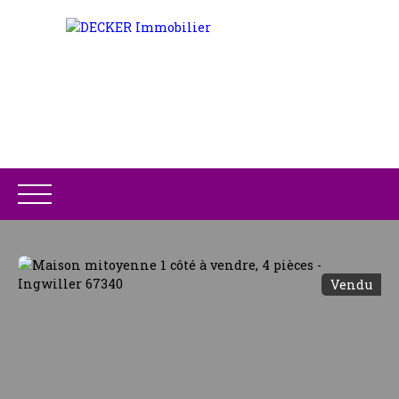
Vendu
ACCUEIL
ACHETER
LOUER
GESTION LOCATIV
Être rappelé