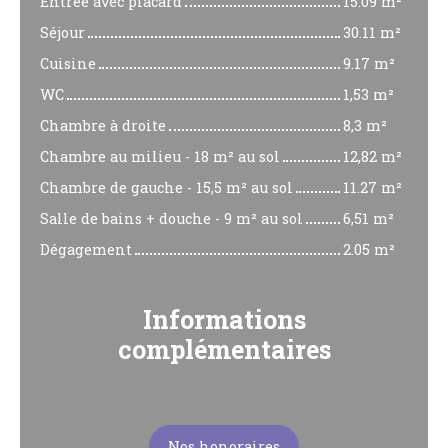
Entrée avec placard
15.09 m²
Séjour
30.11 m²
Cuisine
9.17 m²
WC
1,53 m²
Chambre à droite
8,3 m²
Chambre au milieu - 18 m² au sol
12,82 m²
Chambre de gauche - 15,5 m² au sol
11.27 m²
Salle de bains + douche - 9 m² au sol
6,51 m²
Dégagement
2.05 m²
Informations
complémentaires
Nos honoraires