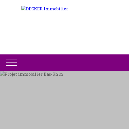
ACCUEIL
ACHETER
LOUER
GESTION LOCATIV
Être rappelé