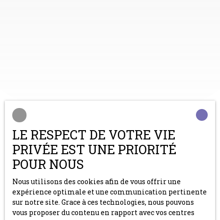
LE RESPECT DE VOTRE VIE
PRIVÉE EST UNE PRIORITÉ
POUR NOUS
Vous souhaitez
être recontacté ?
Nous utilisons des cookies afin de vous offrir une
Merci de remplir le formulaire, nous reviendrons vers
expérience optimale et une communication pertinente
vous dans les plus brefs délais.
sur notre site. Grace à ces technologies, nous pouvons
vous proposer du contenu en rapport avec vos centres