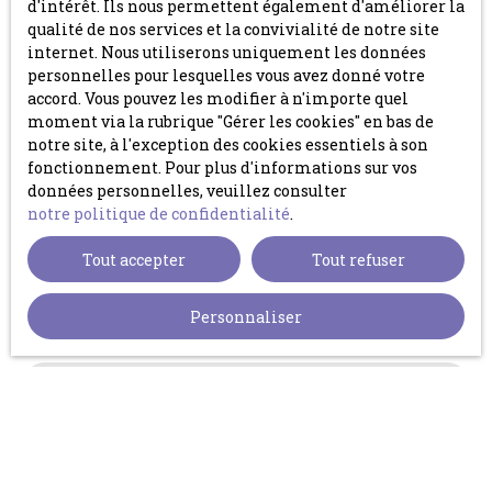
d'intérêt. Ils nous permettent également d'améliorer la
Prénom
qualité de nos services et la convivialité de notre site
internet. Nous utiliserons uniquement les données
Nom
personnelles pour lesquelles vous avez donné votre
accord. Vous pouvez les modifier à n'importe quel
moment via la rubrique ″Gérer les cookies″ en bas de
Email
notre site, à l'exception des cookies essentiels à son
fonctionnement. Pour plus d'informations sur vos
données personnelles, veuillez consulter
Téléphone
notre politique de confidentialité
.
Tout accepter
Tout refuser
Votre commune
Vous souhaitez
Personnaliser
-
Votre message
J'accepte le traitement de mes données
personnelles conformément au RGPD. Si vous ne