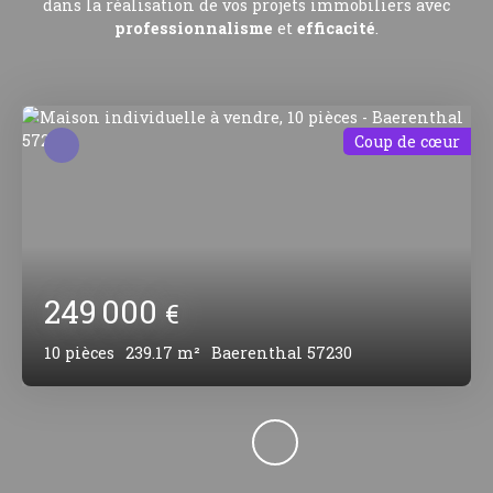
dans la réalisation de vos projets immobiliers avec
professionnalisme
et
efficacité
.
Coup de cœur
249 000
€
10
pièces
239.17
m²
Baerenthal 57230