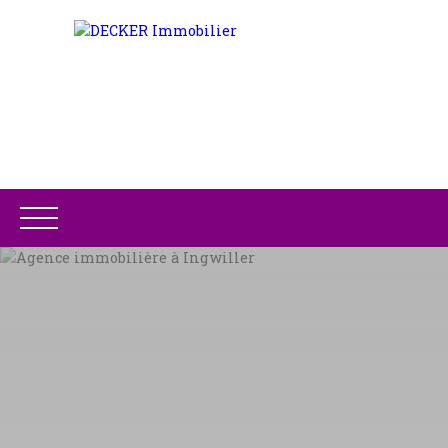
ACCUEIL
ACHETER
LOUER
GESTION LOCATIV
Être rappelé