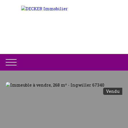
Vendu
ACCUEIL
ACHETER
LOUER
GESTION LOCATIV
Être rappelé