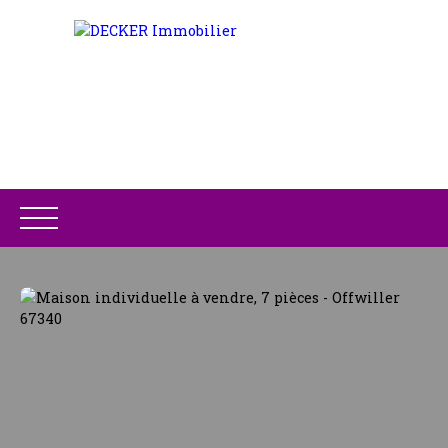
ACCUEIL
ACHETER
LOUER
GESTION LOCATIV
Être rappelé