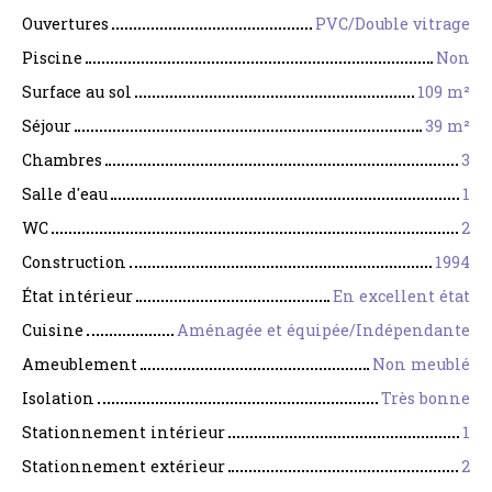
Ouvertures
PVC/Double vitrage
Piscine
Non
Surface au sol
109
m²
Séjour
39
m²
Chambres
3
Salle d'eau
1
WC
2
Construction
1994
État intérieur
En excellent état
Cuisine
Aménagée et équipée/Indépendante
Ameublement
Non meublé
Isolation
Très bonne
Stationnement intérieur
1
Stationnement extérieur
2