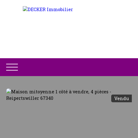
Vendu
ACCUEIL
ACHETER
LOUER
GESTION LOCATIV
Être rappelé