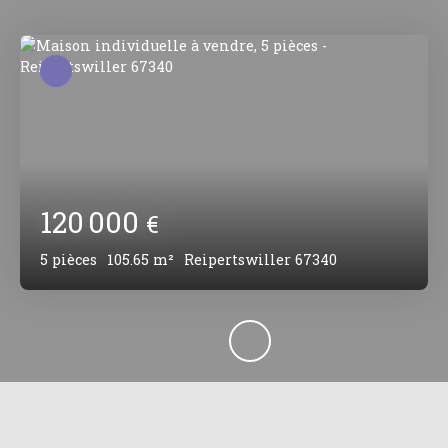
120 000
€
5
pièces
105.65
m²
Reipertswiller 67340