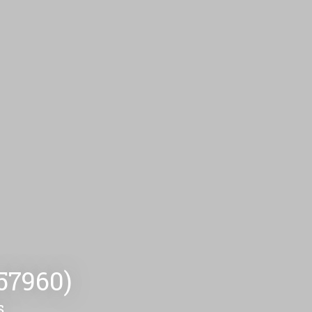
57960)
s