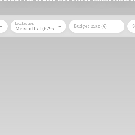
Localisation
Budget max (€)
S
Meisenthal (57960)