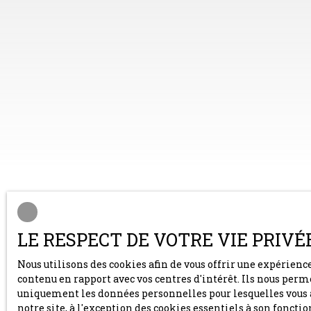
Type d'affichage
Trier par
Liste
Pertinence
LE RESPECT DE VOTRE VIE PRIVÉ
Nous utilisons des cookies afin de vous offrir une expérien
contenu en rapport avec vos centres d'intérêt. Ils nous perm
uniquement les données personnelles pour lesquelles vous a
A saisir
notre site, à l'exception des cookies essentiels à son fonc