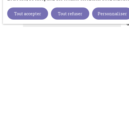
Tout accepter
Tout refuser
Personnaliser
m
d
c
s
i
54 000
€
e
m
d
v
C
G
d
5
(
E
b
g
d
a