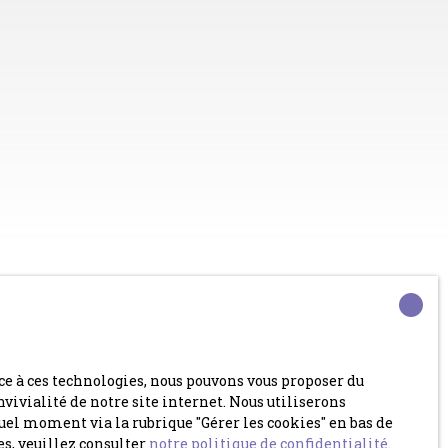
Créer une alerte
ce à ces technologies, nous pouvons vous proposer du
vivialité de notre site internet. Nous utiliserons
el moment via la rubrique ″Gérer les cookies″ en bas de
4
pièces
,74 ares
es, veuillez consulter
notre politique de confidentialité
.