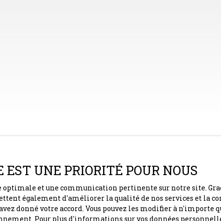
E EST UNE PRIORITÉ POUR NOUS
ce optimale et une communication pertinente sur notre site. Gra
ettent également d'améliorer la qualité de nos services et la con
vez donné votre accord. Vous pouvez les modifier à n'importe qu
Maison à rénover, 87 m², 4 pièces, terrain de 2
tionnement. Pour plus d'informations sur vos données personnell