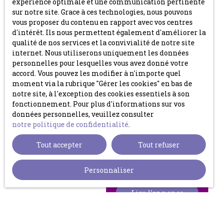
expérience optimale et une communication pertinente
sur notre site. Grace à ces technologies, nous pouvons
Baisse de prix
vous proposer du contenu en rapport avec vos centres
d'intérêt. Ils nous permettent également d'améliorer la
qualité de nos services et la convivialité de notre site
internet. Nous utiliserons uniquement les données
personnelles pour lesquelles vous avez donné votre
accord. Vous pouvez les modifier à n'importe quel
moment via la rubrique ″Gérer les cookies″ en bas de
notre site, à l'exception des cookies essentiels à son
fonctionnement. Pour plus d'informations sur vos
169 000
€
données personnelles, veuillez consulter
notre politique de confidentialité
.
6
pièces
Maison
Tout accepter
Tout refuser
rénovée - 121
121
m²
BAISSE DE PRIX -
Personnaliser
m² + grange
Schmittviller 57412
Maison de campagne,
aménageable
au calme,
Lire l'annonce
entièrement
rénovée, 6 pièces, 121