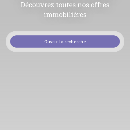
Découvrez toutes nos offres
immobilières
Ouvrir la recherche
Type d'offre
Vente
Type de bien
Maison
Localisation
Schmittviller (57412)
Budget max (€)
Surface min (m²)